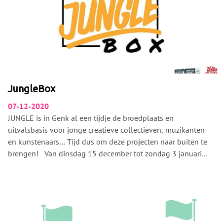
JungleBox
07-12-2020
JUNGLE is in Genk al een tijdje de broedplaats en
uitvalsbasis voor jonge creatieve collectieven, muzikanten
en kunstenaars… Tijd dus om deze projecten naar buiten te
brengen! Van dinsdag 15 december tot zondag 3 januari
plaatsen we op het pleintje tussen Shopping 1 & 2 onze
JungleBox !
Een glazen kijkdoos waarin verschillende projecten
tentoongesteld worden. Blijf onze instagrampage en dit
event volgen voor het volledige programma!