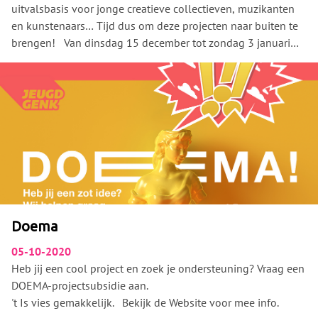
uitvalsbasis voor jonge creatieve collectieven, muzikanten
en kunstenaars… Tijd dus om deze projecten naar buiten te
brengen! Van dinsdag 15 december tot zondag 3 januari
plaatsen we op het pleintje tussen Shopping 1 & 2 onze
JungleBox !
Een glazen kijkdoos waarin verschillende projecten
tentoongesteld worden. Blijf onze instagrampage en dit
event volgen voor het volledige programma!
https://www.instagram.com/jungle_genk/ Di 15/12/2020 –
Zon 27/12/2020
Atelier33 Yuris Di 29/12/2020 – Zon 3/1/2021
LTUL Goeie Jongens 2de Golf DNA-Films
Doema
05-10-2020
Heb jij een cool project en zoek je ondersteuning? Vraag een
DOEMA-projectsubsidie aan.
't Is vies gemakkelijk. Bekijk de Website voor mee info.