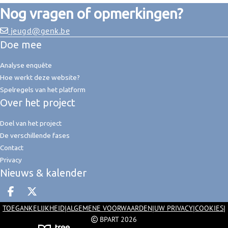
Nog vragen of opmerkingen?
jeugd@genk.be
Doe mee
Analyse enquête
Hoe werkt deze website?
Spelregels van het platform
Over het project
Doel van het project
De verschillende fases
Contact
Privacy
Nieuws & kalender
Deel op facebook
Deel op X
|
|
|
|
TOEGANKELIJKHEID
ALGEMENE VOORWAARDEN
UW PRIVACY
COOKIES
BPART 2026