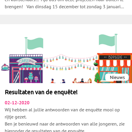
brengen! Van dinsdag 15 december tot zondag 3 januari
plaatsen we op het pleintje tussen Shopping 1 & 2 onze
JungleBox !
Een glazen kijkdoos waarin verschillende projecten
tentoongesteld worden. Blijf onze instagrampage en dit
event volgen voor het volledige programma!
https://www.instagram.com/jungle_genk/ Di 15/12/2020 –
Zon 27/12/2020
Atelier33 Yuris Di 29/12/2020 – Zon 3/1/2021
LTUL Goeie Jongens 2de Golf DNA-Films
Nieuws
Resultaten van de enquête!
02-12-2020
Wij hebben al jullie antwoorden van de enquête mooi op
rijtje gezet.
Ben je benieuwd naar de antwoorden van alle jongeren, zie
hieronder de resultaten van de enquête.