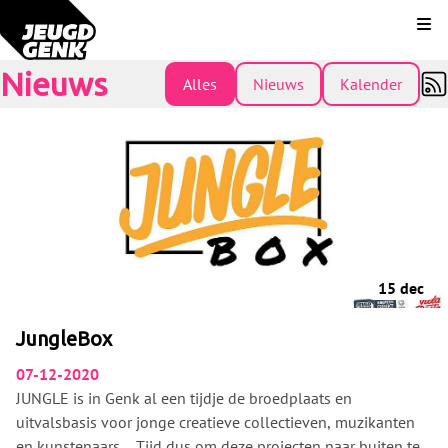
Kli
Nieuws
Alles
Nieuws
Kalender
15 dec
JungleBox
07-12-2020
JUNGLE is in Genk al een tijdje de broedplaats en
uitvalsbasis voor jonge creatieve collectieven, muzikanten
en kunstenaars… Tijd dus om deze projecten naar buiten te